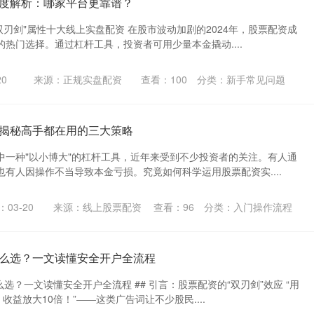
度解析：哪家平台更靠谱？
"双刃剑"属性十大线上实盘配资 在股市波动加剧的2024年，股票配资成
热门选择。通过杠杆工具，投资者可用少量本金撬动....
20
来源：正规实盘配资
查看：
100
分类：
新手常见问题
揭秘高手都在用的三大策略
中一种"以小博大"的杠杆工具，近年来受到不少投资者的关注。有人通
有人因操作不当导致本金亏损。究竟如何科学运用股票配资实....
03-20
来源：线上股票配资
查看：
96
分类：
入门操作流程
么选？一文读懂安全开户全流程
么选？一文读懂安全开户全流程 ## 引言：股票配资的“双刃剑”效应 “用
收益放大10倍！”——这类广告词让不少股民....