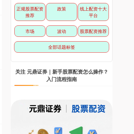
正规股票配资
政策
线上配资十大
推荐
平台
北证50
1134.24
+11.37
+1.01%
市场
波动
股票配资推荐
全部话题标签
关注 元鼎证券｜新手股票配资怎么操作？
入门流程指南
创业板指
3563.12
+47.56
+1.35%