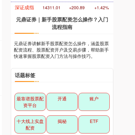
元鼎证券｜新手股票配资怎么操作？入门
流程指南
深证成指
14311.01
+200.89
+1.42%
元鼎证券讲解新手股票配资怎么操作，涵盖股票
配资流程、股票配资开户及交易步骤，帮助新手
快速掌握股票配资入门方法与操作技巧。
话题标签
沪深300
4694.44
+43.13
+0.93%
最靠谱股票配
开通
账户
资平台
十大线上实盘
揭秘
ETF
配资