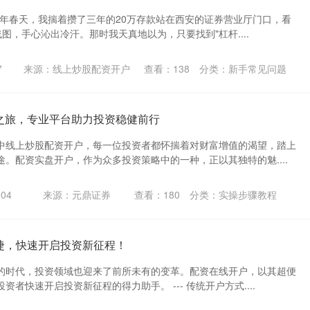
 去年春天，我揣着攒了三年的20万存款站在西安的证券营业厅门口，看
图，手心沁出冷汗。那时我天真地以为，只要找到"杠杆....
7
来源：线上炒股配资开户
查看：
138
分类：
新手常见问题
户之旅，专业平台助力投资稳健前行
中线上炒股配资开户，每一位投资者都怀揣着对财富增值的渴望，踏上
。配资实盘开户，作为众多投资策略中的一种，正以其独特的魅....
04
来源：元鼎证券
查看：
180
分类：
实操步骤教程
便捷，快速开启投资新征程！
的时代，投资领域也迎来了前所未有的变革。配资在线开户，以其超便
者快速开启投资新征程的得力助手。 --- 传统开户方式....