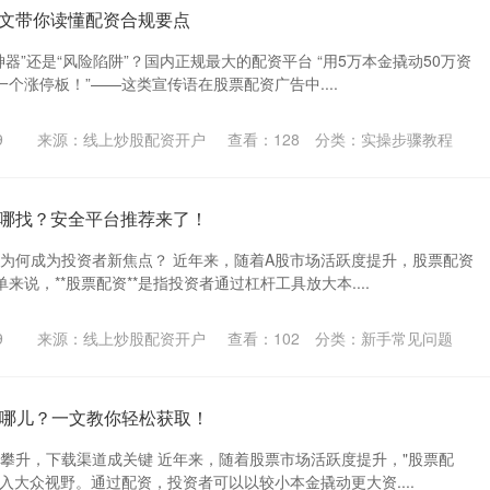
文带你读懂配资合规要点
神器”还是“风险陷阱”？国内正规最大的配资平台 “用5万本金撬动50万资
个涨停板！”——这类宣传语在股票配资广告中....
9
来源：线上炒股配资开户
查看：
128
分类：
实操步骤教程
哪找？安全平台推荐来了！
：为何成为投资者新焦点？ 近年来，随着A股市场活跃度提升，股票配资
说，**股票配资**是指投资者通过杠杆工具放大本....
9
来源：线上炒股配资开户
查看：
102
分类：
新手常见问题
去哪儿？一文教你轻松获取！
度攀升，下载渠道成关键 近年来，随着股票市场活跃度提升，"股票配
入大众视野。通过配资，投资者可以以较小本金撬动更大资....