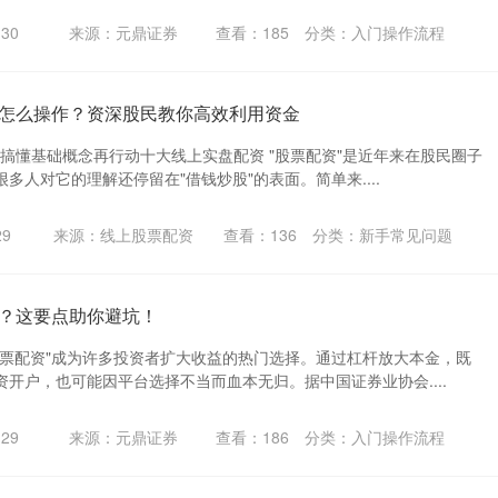
30
来源：元鼎证券
查看：
185
分类：
入门操作流程
怎么操作？资深股民教你高效利用资金
先搞懂基础概念再行动十大线上实盘配资 "股票配资"是近年来在股民圈子
多人对它的理解还停留在"借钱炒股"的表面。简单来....
29
来源：线上股票配资
查看：
136
分类：
新手常见问题
？这要点助你避坑！
股票配资"成为许多投资者扩大收益的热门选择。通过杠杆放大本金，既
开户，也可能因平台选择不当而血本无归。据中国证券业协会....
29
来源：元鼎证券
查看：
186
分类：
入门操作流程