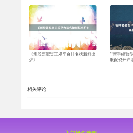
《州股票配资正规平台排名榜新鲜出
**新手经验
炉》
股配资开户
相关评论