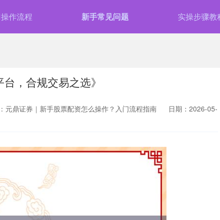
门操作流程
新手常见问题
实操步骤教
平台，合规交易之选》
：元鼎证券｜新手股票配资怎么操作？入门流程指南
日期：2026-05-