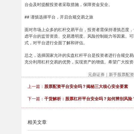
台会及时提醒投资者采取措施，保障资金安全。
## 谨慎选择平台，开启合规交易之旅
面对市场上众多的杠杆交易平台，投资者需保持谨慎态度，
虑平台的监管资质、交易透明度、风险控制能力等因素。可
式，对平台进行全面了解和评估。
总之，选择国家允许的实盘杠杆平台是投资者进行合规交易
充分利用杠杆交易的优势，实现资产的增值。希望广大投资
元鼎证券｜新手股票配资
上一篇：
股票配资平台安全吗？揭秘三大核心安全要素
下一篇：
干货解析：股票杠杆平台安全吗？如何辨别风险
相关文章