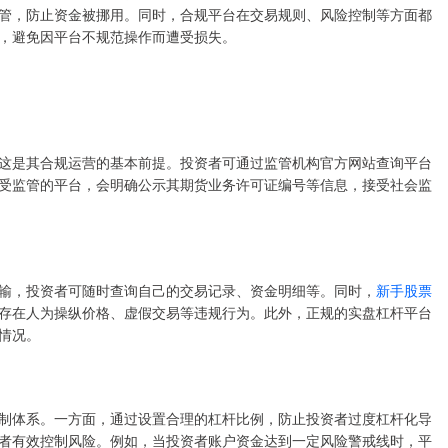
管，防止资金被挪用。同时，合规平台在交易规则、风险控制等方面都
，避免因平台不规范操作而遭受损失。
这是其合规运营的基本前提。投资者可通过监管机构官方网站查询平台
受监管的平台，会明确公示其期货业务许可证编号等信息，接受社会监
输，投资者可随时查询自己的交易记录、资金明细等。同时，
新手股票
存在人为操纵价格、虚假交易等违规行为。此外，正规的实盘杠杆平台
情况。
制体系。一方面，通过设置合理的杠杆比例，防止投资者过度杠杆化导
者有效控制风险。例如，当投资者账户资金达到一定风险警戒线时，平