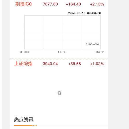
期指IC0
7877.80
+164.40
+2.13%
上证综指
3940.04
+39.68
+1.02%
热点资讯