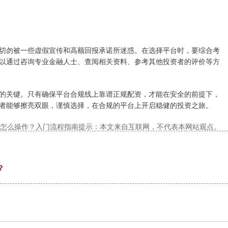
切勿被一些虚假宣传和高额回报承诺所迷惑。在选择平台时，要综合考
以通过咨询专业金融人士、查阅相关资料、参考其他投资者的评价等方
的关键。只有确保平台合规线上靠谱正规配资，才能在安全的前提下，
者能够擦亮双眼，谨慎选择，在合规的平台上开启稳健的投资之旅。
怎么操作？入门流程指南提示：本文来自互联网，不代表本网站观点。
？