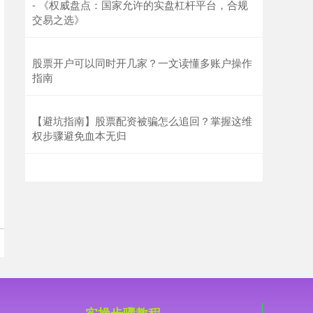
- 《权威盘点：国家允许的实盘杠杆平台，合规
交易之选》
股票开户可以同时开几家？一文读懂多账户操作
指南
国债指数
229.69
+0.10
+0.04%
【避坑指南】股票配资被骗怎么追回？掌握这维
权步骤避免血本无归
期指IC0
7877.80
+164.40
+2.13%