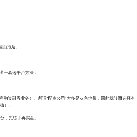
理由拖延。
出一套选平台方法：
商融资融券业务）。所谓“配资公司”大多是灰色地带，因此我转而选择有
门槛）。
平台，先练手再实盘。