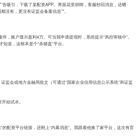
”的广告吸引，下载了某配资APP。界面花里胡哨，客服秒回消息，还晒
网都没有，更没有证监会备案信息**。
涨停，账户显示盈利4万。可当我申请提现时，系统提示“风控审核中”。
才知道，这根本是个“杀猪盘”平台。
P备案、证监会或地方金融局批文（可通过“国家企业信用信息公示系统”和证监
3倍开始试水。
”的配资平台链接，还附上“内幕消息”。我跟着他换了家平台，这次有官