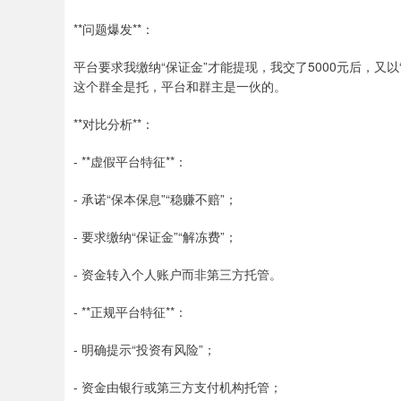
**问题爆发**：
平台要求我缴纳“保证金”才能提现，我交了5000元后，又
这个群全是托，平台和群主是一伙的。
**对比分析**：
- **虚假平台特征**：
- 承诺“保本保息”“稳赚不赔”；
- 要求缴纳“保证金”“解冻费”；
- 资金转入个人账户而非第三方托管。
- **正规平台特征**：
- 明确提示“投资有风险”；
- 资金由银行或第三方支付机构托管；