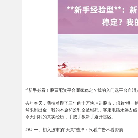
**新手必看！股票配资平台哪家稳定？我的入门选平台血泪史
去年春天，我揣着攒了三年的十万块冲进股市，想着“搏一
然限制出金，我的本金和盈利全被锁死，客服电话永远占线。那
今天用我的真实经历，手把手教新手避开雷区。
### 一、初入股市的“天真”选择：只看广告不看资质