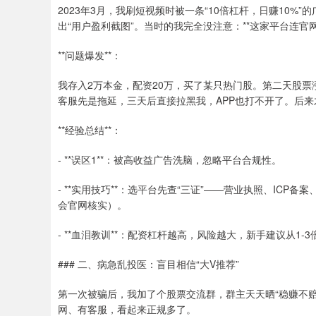
2023年3月，我刷短视频时被一条“10倍杠杆，日赚10%
出“用户盈利截图”。当时的我完全没注意：**这家平台连官
**问题爆发**：
我存入2万本金，配资20万，买了某只热门股。第二天股票
客服先是拖延，三天后直接拉黑我，APP也打不开了。后来
**经验总结**：
- **误区1**：被高收益广告洗脑，忽略平台合规性。
- **实用技巧**：选平台先查“三证”——营业执照、IC
会官网核实）。
- **血泪教训**：配资杠杆越高，风险越大，新手建议从1-
### 二、病急乱投医：盲目相信“大V推荐”
第一次被骗后，我加了个股票交流群，群主天天晒“稳赚不赔
网、有客服，看起来正规多了。