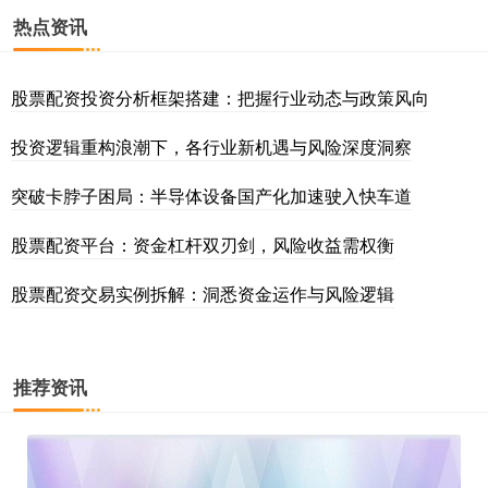
热点资讯
股票配资投资分析框架搭建：把握行业动态与政策风向
投资逻辑重构浪潮下，各行业新机遇与风险深度洞察
突破卡脖子困局：半导体设备国产化加速驶入快车道
股票配资平台：资金杠杆双刃剑，风险收益需权衡
股票配资交易实例拆解：洞悉资金运作与风险逻辑
推荐资讯