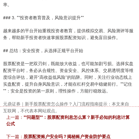
率。
### 3. **投资者教育普及，风险意识提升**
越来越多的平台开始重视投资者教育，提供模拟交易、风险测评等服
务，帮助新手投资者快速掌握股票配资知识，避免盲目操作。
## 总结：安全投资，从选择正规平台开始
股票配资是一把双刃剑，既能放大收益，也可能加剧亏损。选择实盘
配资平台时，务必从合规性、资金安全、风控体系、交易透明度等维
度综合评估，避开“高收益低风险”的陷阱。同时，关注行业动态线上
实盘配资，提升自身风险意识，才能在杠杆交易中稳健前行。**记住
**：安全是投资的第一原则，理性操作，方能行稳致远。
元鼎证券｜新手股票配资怎么操作？入门流程指南提示：本文来自
互联网，不代表本网站观点。
上一篇：
**问题型**：股票配资利息怎么算？新手必知的利息计算
公式
下一篇：
股票配资账户安全吗？揭秘账户资金防护要点