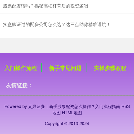
股票配资谱吗？揭秘高杠杆背后的投资逻辑
实盘验证过的配资公司怎么选？这三点助你精准避坑！
入门操作流程
新手常见问题
实操步骤教程
友情链接：
Powered by
元鼎证券｜新手股票配资怎么操作？入门流程指南
RSS
地图
HTML地图
Copyright
© 2013-2024