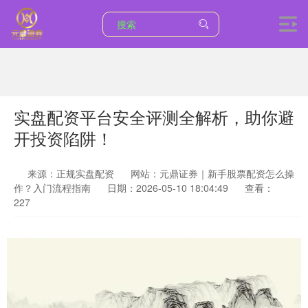
实盘配资平台安全评测全解析，助你避
开投资陷阱！
来源：正规实盘配资
网站：元鼎证券｜新手股票配资怎么操
作？入门流程指南
日期：2026-05-10 18:04:49
查看：
227