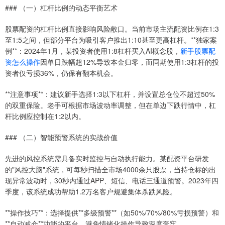
### （一）杠杆比例的动态平衡艺术
股票配资的杠杆比例直接影响风险敞口。当前市场主流配资比例在1:3
至1:5之间，但部分平台为吸引客户推出1:10甚至更高杠杆。**独家案
例**：2024年1月，某投资者使用1:8杠杆买入AI概念股，
新手股票配
资怎么操作
因单日跌幅超12%导致本金归零，而同期使用1:3杠杆的投
资者仅亏损36%，仍保有翻本机会。
**注意事项**：建议新手选择1:3以下杠杆，并设置总仓位不超过50%
的双重保险。老手可根据市场波动率调整，但在单边下跌行情中，杠
杆比例应控制在1:2以内。
### （二）智能预警系统的实战价值
先进的风控系统需具备实时监控与自动执行能力。某配资平台研发
的"风控大脑"系统，可每秒扫描全市场4000余只股票，当持仓标的出
现异常波动时，30秒内通过APP、短信、电话三通道预警。2023年四
季度，该系统成功帮助1.2万名客户规避集体杀跌风险。
**操作技巧**：选择提供**多级预警**（如50%/70%/80%亏损预警）和
**自动减仓**功能的平台，避免情绪化操作导致深度套牢。