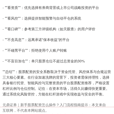
- **看资质**：优先选择有券商背景或上市公司战略投资的平台
- **看风控**：选择提供智能预警与自动平仓的系统
- **看口碑**：参考第三方评级机构（如天眼查）的用户评价
上证综指
3940.04
+39.68
+1.02%
- **不贪高息**：远离承诺"保本收益"的平台
- **不碰黑平台**：拒绝使用个人账户转账
- **不盲目加仓**：单只股票仓位不超过总资金的30%
**总结**：股票配资的安全系数取决于资金托管、风控体系与合规运营
三大核心要素。在行业加速洗牌的背景下，投资者需保持理性，选择
具备银行托管、智能风控与完整资质的平台股票配资推荐，严格设置
深证成指
14311.01
+200.89
+1.42%
杠杆比例与仓位控制。记住：在资本市场，活得久比赚得快更重要。
通过系统化风险管控，方能在杠杆游戏中实现收益与安全的平衡。
元鼎证券｜新手股票配资怎么操作？入门流程指南提示：本文来自
互联网，不代表本网站观点。