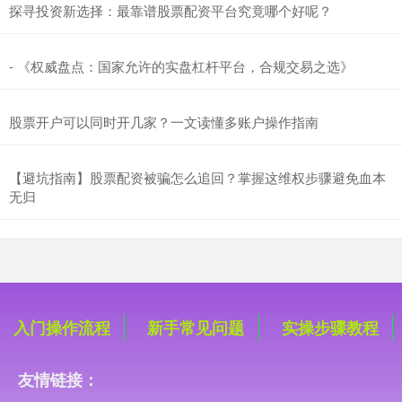
探寻投资新选择：最靠谱股票配资平台究竟哪个好呢？
- 《权威盘点：国家允许的实盘杠杆平台，合规交易之选》
基金指数
7242.10
+12.30
+0.17%
股票开户可以同时开几家？一文读懂多账户操作指南
【避坑指南】股票配资被骗怎么追回？掌握这维权步骤避免血本
无归
国债指数
229.69
+0.10
+0.04%
入门操作流程
新手常见问题
实操步骤教程
友情链接：