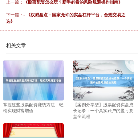
上一篇：
《股票配资怎么玩？新手必看的风险规避操作指南》
下一篇：
- 《权威盘点：国家允许的实盘杠杆平台，合规交易之
选》
沪深300
4694.44
+43.13
+0.93%
相关文章
北证50
1134.24
+11.37
+1.01%
掌握这些股票配资赚钱方法，轻
【案例分享型】股票配资实盘成
松实现财富增值
长记录：一个真实账户的盈亏复
盘全流程