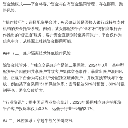
资金池模式——平台将客户资金与自有资金混同管理，存在挪用、跑
路风险。
**操作技巧**：选择配资平台时，务必确认其是否接入银行或持牌支付
机构的资金托管系统。例如，某头部配资平台"金杠杆"与招商银行合
作推出的"银证通"服务，客户资金直接划转至券商账户，平台仅作为
信息中介，从根源上杜绝资金挪用可能。
### （二）账户隔离技术降低操作风险
除资金托管外，**独立交易账户**是第二重保障。2024年3月，某中型
配资平台因使用共享账户导致客户集体穿仓事件，暴露出账户混用风
险。正规平台会为每位用户分配独立证券账户，并设置预警线与平仓
线，例如某平台采用"518"风控体系：当亏损达50%时预警，80%时强
制平仓，避免负债扩大。
**行业资讯**：据中国证券业协会统计，2023年采用独立账户的配资
平台客户投诉率仅为0.3%，远低于行业平均的2.7%。
## 二、风控体系：穿越牛熊的关键防线