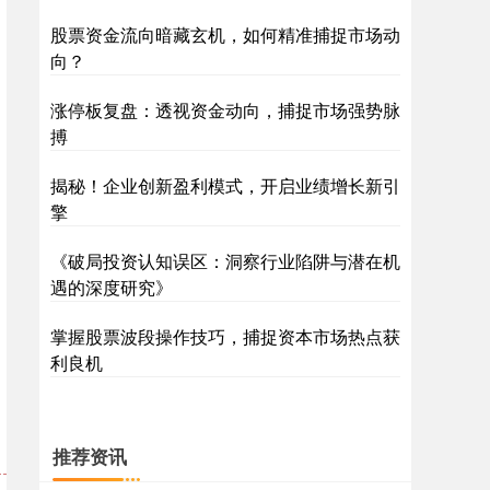
股票资金流向暗藏玄机，如何精准捕捉市场动
向？
涨停板复盘：透视资金动向，捕捉市场强势脉
搏
揭秘！企业创新盈利模式，开启业绩增长新引
沪深300
4644.01
-14.14
-0.30%
擎
《破局投资认知误区：洞察行业陷阱与潜在机
遇的深度研究》
掌握股票波段操作技巧，捕捉资本市场热点获
利良机
北证50
1119.78
+0.32
+0.03%
推荐资讯