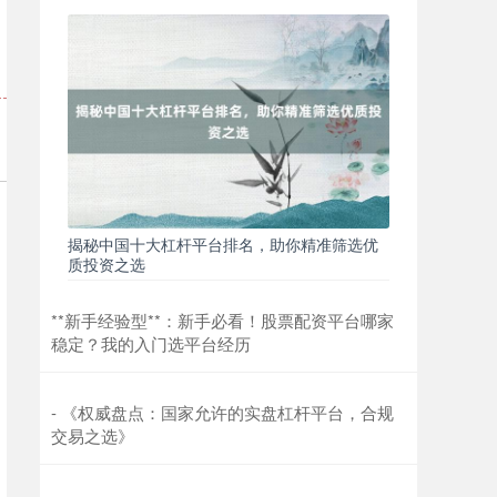
创业板指
3506.19
-28.96
-0.82%
揭秘中国十大杠杆平台排名，助你精准筛选优
质投资之选
**新手经验型**：新手必看！股票配资平台哪家
稳定？我的入门选平台经历
基金指数
7228.70
-2.73
-0.04%
- 《权威盘点：国家允许的实盘杠杆平台，合规
交易之选》