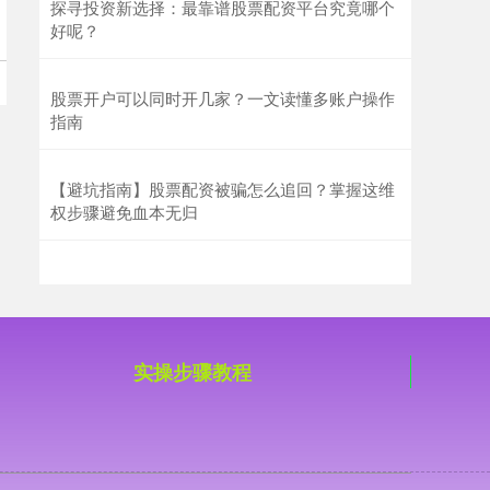
探寻投资新选择：最靠谱股票配资平台究竟哪个
好呢？
股票开户可以同时开几家？一文读懂多账户操作
国债指数
指南
229.59
-0.00
0.00%
【避坑指南】股票配资被骗怎么追回？掌握这维
权步骤避免血本无归
期指IC0
7712.80
-18.20
-0.24%
实操步骤教程