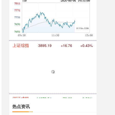
期指IC0
7711.00
-20.00
-0.26%
上证综指
3895.19
+16.76
+0.43%
热点资讯
深证成指
14073.54
-70.66
-0.50%