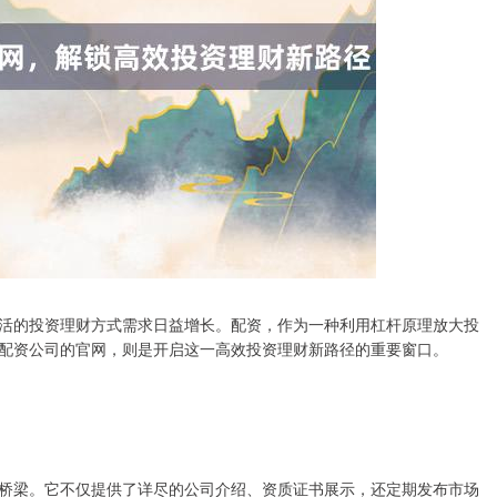
活的投资理财方式需求日益增长。配资，作为一种利用杠杆原理放大投
配资公司的官网，则是开启这一高效投资理财新路径的重要窗口。
桥梁。它不仅提供了详尽的公司介绍、资质证书展示，还定期发布市场