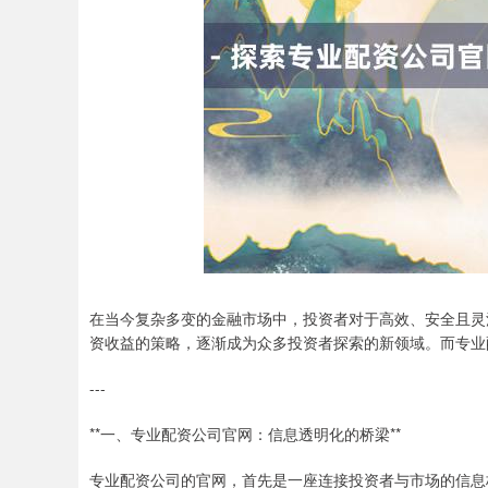
在当今复杂多变的金融市场中，投资者对于高效、安全且灵
资收益的策略，逐渐成为众多投资者探索的新领域。而专业
---
**一、专业配资公司官网：信息透明化的桥梁**
专业配资公司的官网，首先是一座连接投资者与市场的信息