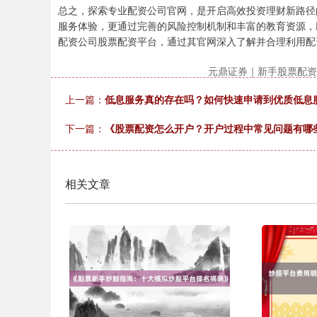
总之，探索专业配资公司官网，是开启高效投资理财新路径
服务体验，更通过完善的风险控制机制和丰富的教育资源，
配资公司股票配资平台，通过其官网深入了解并合理利用配
元鼎证券｜新手股票配资
上一篇：
低息服务真的存在吗？如何快速申请到优质低息
下一篇：
《股票配资怎么开户？开户过程中常见问题有哪
相关文章