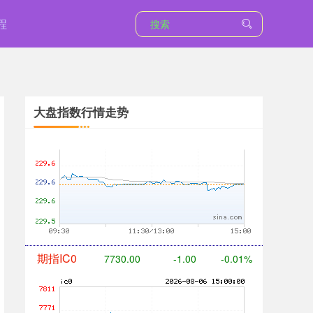
程
大盘指数行情走势
国债指数
229.59
-0.00
0.00%
期指IC0
7730.00
-1.00
-0.01%