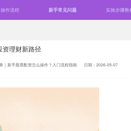
门操作流程
新手常见问题
实操步骤教
投资理财新路径
券｜新手股票配资怎么操作？入门流程指南
日期：2026-05-07