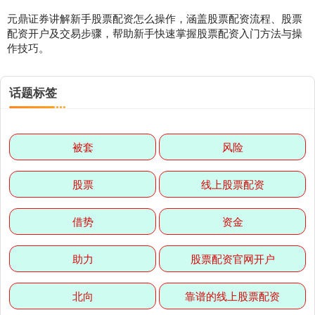
深证成指
14110.12
-34.08
-0.24%
元鼎证券讲解新手股票配资怎么操作，涵盖股票配资流程、股票
配资开户及交易步骤，帮助新手快速掌握股票配资入门方法与操
作技巧。
话题标签
被套
风险
沪深300
4651.31
-6.85
-0.15%
股票
线上股票配资
借势
资金
助力
股票配资官网开户
北证50
1122.88
+3.42
+0.30%
北向
靠谱的线上股票配资