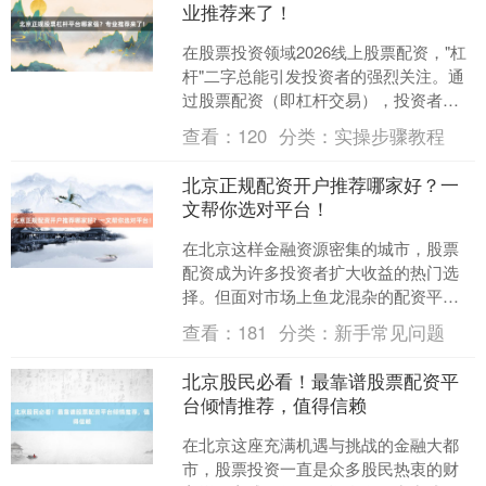
业推荐来了！
在股票投资领域2026线上股票配资，"杠
杆"二字总能引发投资者的强烈关注。通
过股票配资（即杠杆交易），投资者可
北证50
1122.88
+3.42
+0.30%
以以较小的本金撬动更大的资金量，在
查看：
120
分类：
实操步骤教程
行情向好时放大收....
北京正规配资开户推荐哪家好？一
文帮你选对平台！
在北京这样金融资源密集的城市，股票
配资成为许多投资者扩大收益的热门选
择。但面对市场上鱼龙混杂的配资平
台，如何避开“虚拟盘”“高息陷阱”等风
查看：
181
分类：
新手常见问题
创业板指
3515.56
-19.58
-0.55%
险，选到真正合规、资金....
北京股民必看！最靠谱股票配资平
台倾情推荐，值得信赖
在北京这座充满机遇与挑战的金融大都
市，股票投资一直是众多股民热衷的财