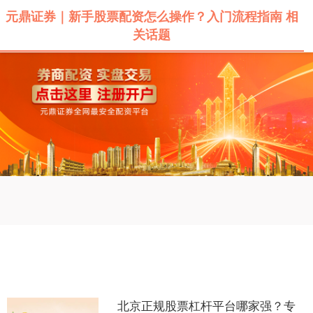
元鼎证券｜新手股票配资怎么操作？入门流程指南 相
关话题
深证成指
14110.12
-34.08
-0.24%
沪深300
4651.31
-6.85
-0.15%
北京正规股票杠杆平台哪家强？专