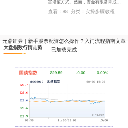
富增值方式。然而，资金有限常常成为
股民们扩大收益的绊脚石，股票配资便
查看：
88
分类：
实操步骤教程
应运而生。但面对市场上琳....
基金指数
7229.80
-1.63
-0.02%
元鼎证券｜新手股票配资怎么操作？入门流程指南文章
大盘指数行情走势
已加载完成
国债指数
229.59
-0.00
0.00%