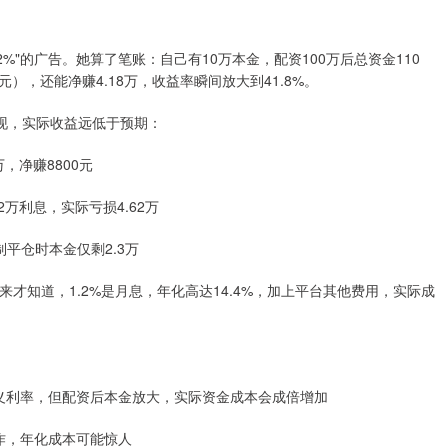
2%"的广告。她算了笔账：自己有10万本金，配资100万后总资金110
0元），还能净赚4.18万，收益率瞬间放大到41.8%。
现，实际收益远低于预期：
万，净赚8800元
2万利息，实际亏损4.62万
平仓时本金仅剩2.3万
来才知道，1.2%是月息，年化高达14.4%，加上平台其他费用，实际成
"是名义利率，但配资后本金放大，实际资金成本会成倍增加
操作，年化成本可能惊人