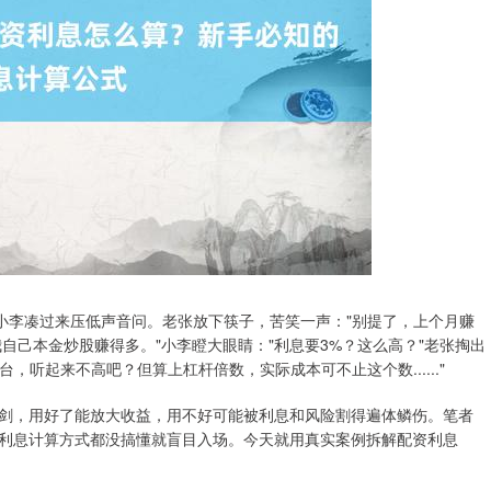
小李凑过来压低声音问。老张放下筷子，苦笑一声："别提了，上个月赚
自己本金炒股赚得多。"小李瞪大眼睛："利息要3%？这么高？"老张掏出
台，听起来不高吧？但算上杠杆倍数，实际成本可不止这个数......"
剑，用好了能放大收益，用不好可能被利息和风险割得遍体鳞伤。笔者
的利息计算方式都没搞懂就盲目入场。今天就用真实案例拆解配资利息