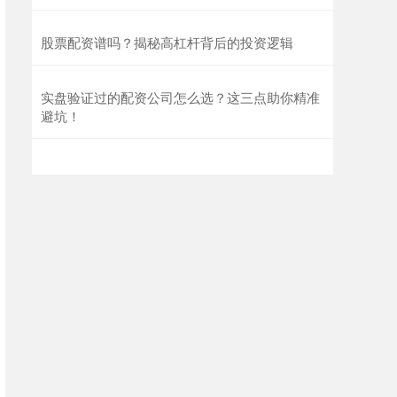
基金指数
7229.80
0.00
0.00%
股票配资谱吗？揭秘高杠杆背后的投资逻辑
实盘验证过的配资公司怎么选？这三点助你精准
避坑！
国债指数
229.61
+0.01
+0.01%
期指IC0
7730.00
-1.00
-0.01%