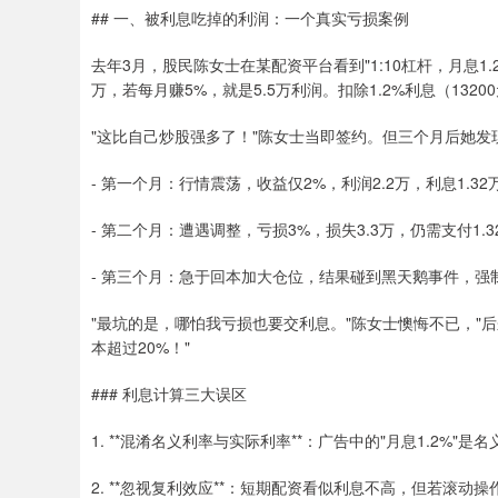
## 一、被利息吃掉的利润：一个真实亏损案例
去年3月，股民陈女士在某配资平台看到"1:10杠杆，月息1.
万，若每月赚5%，就是5.5万利润。扣除1.2%利息（1320
"这比自己炒股强多了！"陈女士当即签约。但三个月后她发
- 第一个月：行情震荡，收益仅2%，利润2.2万，利息1.32
- 第二个月：遭遇调整，亏损3%，损失3.3万，仍需支付1.3
- 第三个月：急于回本加大仓位，结果碰到黑天鹅事件，强制
"最坑的是，哪怕我亏损也要交利息。"陈女士懊悔不已，"后
本超过20%！"
### 利息计算三大误区
1. **混淆名义利率与实际利率**：广告中的"月息1.2%
2. **忽视复利效应**：短期配资看似利息不高，但若滚动