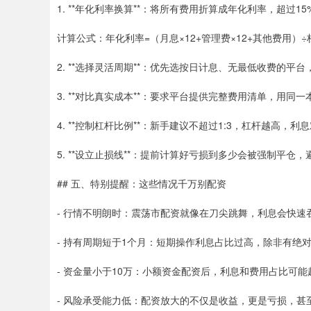
1. **年化利率换算**：将所有费用折算成年化利率，超过1
计算公式：年化利率=（月息×12+管理费×12+其他费用）
2. **选择灵活周期**：优先选按日计息、无最低收费的平
3. **对比真实成本**：要求平台提供完整费用清单，用同
4. **控制杠杆比例**：新手建议不超过1:3，杠杆越高，
5. **设立止损线**：提前计算好亏损到多少会被强制平仓
## 五、特别提醒：这些情况千万别配资
- 行情不明朗时：震荡市配资就像在刀尖跳舞，利息会快速
- 持有周期短于1个月：短期操作利息占比过高，除非有绝
- 资金量小于10万：小额资金配资后，利息和费用占比可能
- 风险承受能力低：配资放大的不仅是收益，更是亏损，甚