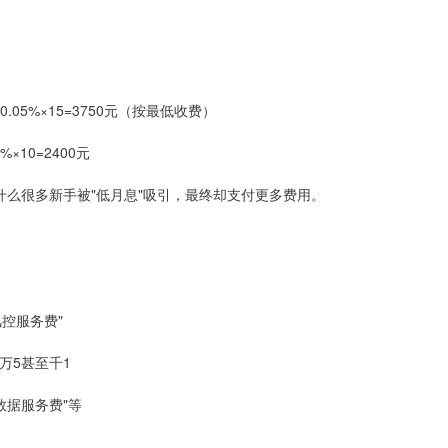
0.05%×15=3750元（按最低收费）
×10=2400元
么很多新手被"低月息"吸引，最终却支付更多费用。
风控服务费"
到万5甚至千1
"数据服务费"等