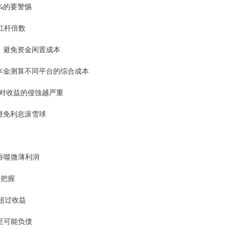
5%的要警惕
÷杠杆倍数
台，避免资金闲置成本
一本金测算不同平台的综合成本
利息对收益的侵蚀越严重
，避免利息滚雪球
吞噬微薄利润
对把握
超过收益
至可能负债