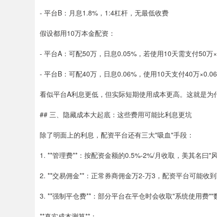
- 平台B：月息1.8%，1:4杠杆，无最低收费
假设都用10万本金配资：
- 平台A：可配50万，日息0.05%，若使用10天需支付50万×
- 平台B：可配40万，日息0.06%，使用10天支付40万×0.06%
看似平台A利息更低，但实际短期使用成本更高。这就是为什
## 三、隐藏成本大起底：这些费用可能比利息更坑
除了明面上的利息，配资平台还有三大"吸血"手段：
1. **管理费**：按配资金额的0.5%-2%/月收取，美其名曰"
2. **交易佣金**：正常券商佣金万2-万3，配资平台可能收
3. **强制平仓费**：部分平台在平仓时会收取"系统使用费"
**真实成本测算**：