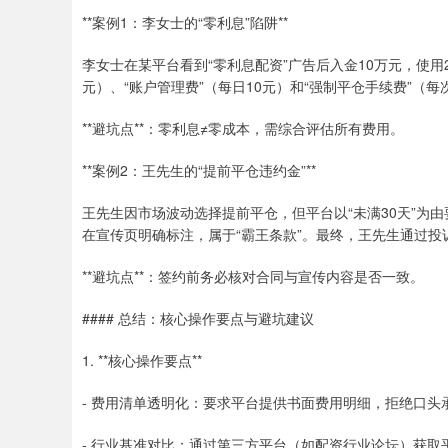
**案例1：李女士的“零利息”陷阱**
李女士在某平台看到“零利息配资”广告后入金10万元，使用
元）、“账户管理费”（每日10元）和“强制平仓手续费”（
**避坑点**：零利息≠零成本，需综合评估所有费用。
**案例2：王先生的“提前平仓违约金”**
王先生因市场波动选择提前平仓，但平台以“未满30天”为
在宣传页明确标注，属于“霸王条款”。最终，王先生通过投
**避坑点**：签约前务必核对合同与宣传内容是否一致。
#### 总结：核心操作要点与避坑建议
1. **核心操作要点**
- 费用清单透明化：要求平台提供书面费用明细，拒绝口头
- 行业基准对比：通过第三方平台（如配资行业论坛）获取