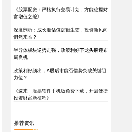
《股票配资：严格执行交易计划，方能稳握财
富增值之舵》
深证成指
14311.01
+200.89
+1.42%
深度剖析：成长股估值逻辑生变，投资新风向
悄然来临？
半导体板块逆势走强，政策利好下龙头股迎布
局良机
政策利好频出，A股后市能否借势突破关键阻
力位？
沪深300
4694.44
+43.13
+0.93%
《速来！股票软件手机版免费下载，开启便捷
投资财富新征程》
推荐资讯