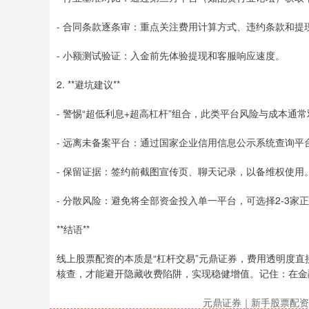
- 合同条款逐条审：重点关注费用计算方式、违约条款和提
- 小额测试验证：入金前先体验提现和客服响应速度。
2. **避坑建议**
- 警惕“超低利息+超高杠杆”组合，此类平台风险与成本通
- 远离未备案平台：通过国家企业信用信息公示系统查询平
- 保留证据：签约前截图宣传页、聊天记录，以备维权使用
- 分散风险：避免将全部资金投入单一平台，可选择2-3家
**结语**
线上股票配资的本质是“杠杆交易”元鼎证券，费用透明度直
核查，才能避开隐藏收费陷阱，实现稳健增值。记住：在金
元鼎证券｜新手股票配资