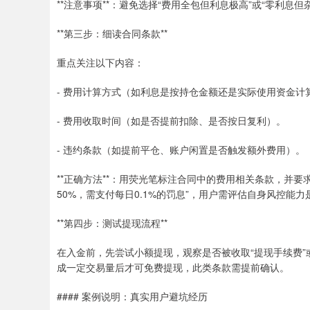
**注意事项**：避免选择“费用全包但利息极高”或“零利息
**第三步：细读合同条款**
重点关注以下内容：
- 费用计算方式（如利息是按持仓金额还是实际使用资金计
- 费用收取时间（如是否提前扣除、是否按日复利）。
- 违约条款（如提前平仓、账户闲置是否触发额外费用）。
**正确方法**：用荧光笔标注合同中的费用相关条款，并
50%，需支付每日0.1%的罚息”，用户需评估自身风控能力
**第四步：测试提现流程**
在入金前，先尝试小额提现，观察是否被收取“提现手续费”
成一定交易量后才可免费提现，此类条款需提前确认。
#### 案例说明：真实用户避坑经历