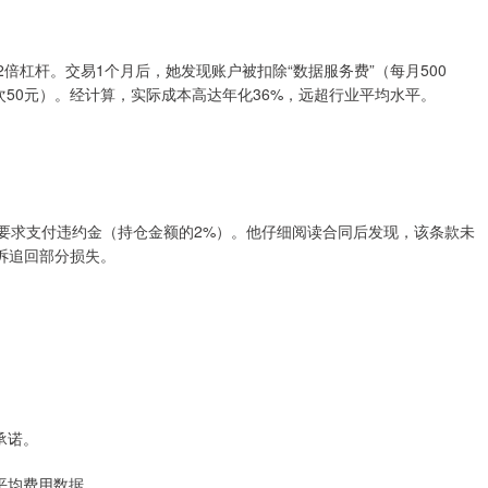
2倍杠杆。交易1个月后，她发现账户被扣除“数据服务费”（每月500
每次50元）。经计算，实际成本高达年化36%，远超行业平均水平。
由要求支付违约金（持仓金额的2%）。他仔细阅读合同后发现，该条款未
诉追回部分损失。
承诺。
平均费用数据。