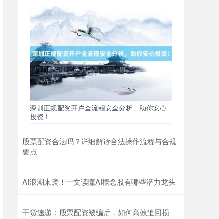
北证50
1134.24
+11.37
+1.01%
深圳正规配资开户全流程安全分析，助你安心
创业板指
3563.12
+47.56
+1.35%
投资！
股票配资合法吗？详细解读合法操作流程与合规
要点
AI浪潮来袭！一文读懂AI概念股有哪些潜力龙头
干货速递：股票配资被骗后，如何高效追回损
基金指数
7242.10
+12.30
+0.17%