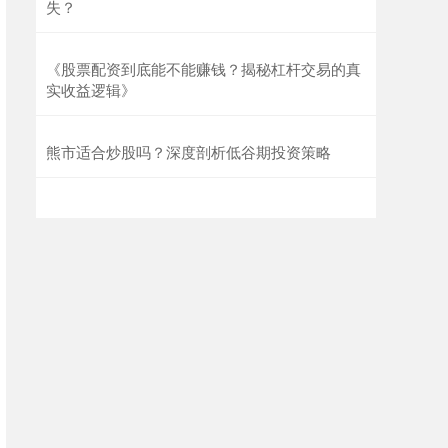
失？
《股票配资到底能不能赚钱？揭秘杠杆交易的真
实收益逻辑》
熊市适合炒股吗？深度剖析低谷期投资策略
国债指数
229.69
+0.10
+0.04%
期指IC0
7877.80
+164.40
+2.13%