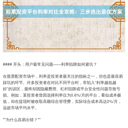
#### 开头：用户最常见问题——利率陷阱如何避坑？
在股票配资市场中，利率是投资者最关注的指标之一，但也是最容易
踩坑的环节。许多投资者在对比不同平台时，常陷入“利率越低越
好”的误区，最终却因隐藏费用、杠杆陷阱或平台安全性问题导致亏
损。例如，某投资者曾因选择利率仅为0.6%/月的平台，看似成本极
低，却在提现时被收取高额综合管理费，实际综合成本高达2%/月，
远超市场平均水平。
**为什么容易出错？**