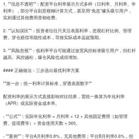
1. **信息不透明**：配资平台利率展示方式多样（日利率、月利率、年
利率），部分平台刻意模糊计算方式，甚至用“免息”噱头吸引用户，
实则通过其他费用变相收费。
2. **认知误区**：投资者往往只关注表面利率，忽视杠杆比例、管理
费、穿仓赔偿等隐性成本，导致实际成本远超预期。
3. **风险忽视**：低利率平台可能通过放宽风控标准吸引用户，但杠杆
越高、风控越松，爆仓风险也成倍增加。
#### 正确做法：三步选出最优利率方案
**第一步：统一利率计算标准，穿透表面数字**
配资利率的展示方式直接影响对比结果，需统一换算为年化利率
（APR）或实际资金成本率。
- **公式**：实际年化利率 = 月利率 × 12 + 其他固定费用（如管理
费、提现费等）÷ 资金使用天数 × 365。
- **案例**：平台A月利率0.8%，无其他费用；平台B月利率0.6%，但