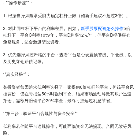
- **操作步骤**：
1. 根据自身风险承受能力确定杠杆上限（如新手建议不超过3倍）。
2. 对比同杠杆下平台的利率差异。例如，
新手股票配资怎么操作
5倍
杠杆下，平台C利率10%/年，平台D利率12%/年，但平台D提供穿仓
免赔服务，适合激进型投资者。
3. 优先选择风控严格的平台：查看平台是否设置预警线、平仓线，以
及历史穿仓赔偿记录。
**真实经验**：
某投资者曾因追求低利率选择了一家提供8倍杠杆的平台，但该平台风
控宽松，仅在亏损达50%时强制平仓。结果市场波动导致其账户迅速
穿仓，需额外赔偿平台20%本金，最终亏损远超利息节省。
**第三步：验证平台合规性与资金安全**
低利率若伴随平台违规操作，可能面临资金无法提现、合同无效等风
险。