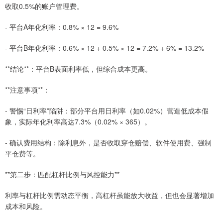
收取0.5%的账户管理费。
- 平台A年化利率：0.8% × 12 = 9.6%
- 平台B年化利率：0.6% × 12 + 0.5% × 12 = 7.2% + 6% = 13.2%
**结论**：平台B表面利率低，但综合成本更高。
**注意事项**：
- 警惕“日利率”陷阱：部分平台用日利率（如0.02%）营造低成本假
象，实际年化利率高达7.3%（0.02% × 365）。
- 确认费用结构：除利息外，是否收取穿仓赔偿、软件使用费、强制
平仓费等。
**第二步：匹配杠杆比例与风控能力**
利率与杠杆比例需动态平衡，高杠杆虽能放大收益，但也会显著增加
成本和风险。