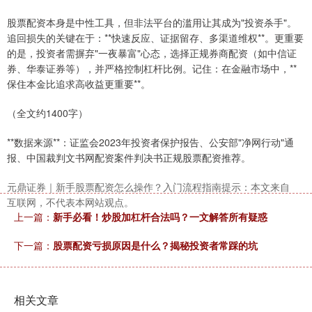
股票配资本身是中性工具，但非法平台的滥用让其成为"投资杀手"。
追回损失的关键在于：**快速反应、证据留存、多渠道维权**。更重要
的是，投资者需摒弃"一夜暴富"心态，选择正规券商配资（如中信证
券、华泰证券等），并严格控制杠杆比例。记住：在金融市场中，**
保住本金比追求高收益更重要**。
（全文约1400字）
**数据来源**：证监会2023年投资者保护报告、公安部"净网行动"通
报、中国裁判文书网配资案件判决书正规股票配资推荐。
元鼎证券｜新手股票配资怎么操作？入门流程指南提示：本文来自
互联网，不代表本网站观点。
上一篇：
新手必看！炒股加杠杆合法吗？一文解答所有疑惑
下一篇：
股票配资亏损原因是什么？揭秘投资者常踩的坑
相关文章