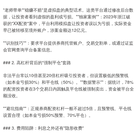
"老师带单""稳赚不赔"是虚拟盘的典型话术。这类平台通过修改后台数
据，让投资者看到虚假的盈利或亏损。**独家案例**：2023年浙江破
获的"XX配资"案中，平台利用模拟盘让投资者误以为亏损，实际资金
早已被转移至境外账户，涉案金额达12亿元。
**识别技巧**：要求平台提供券商托管账户、交易交割单，或通过证监
会官网查询平台备案信息。
### 2. 高杠杆背后的"强制平仓"套路
非法平台常以10倍甚至20倍杠杆吸引投资者，但设置极低的预警线
（如本金亏损30%）和平仓线（50%）。**数据警示**：据统计，78%
的配资投资者在3个交易日内因触及平仓线被强制卖出，资金被平台全
额没收。
**避坑指南**：正规券商配资杠杆一般不超过5倍，且预警线、平仓线
设置合理（如本金亏损50%预警、70%平仓）。
### 3. 费用陷阱：利息之外还有"隐形收费"