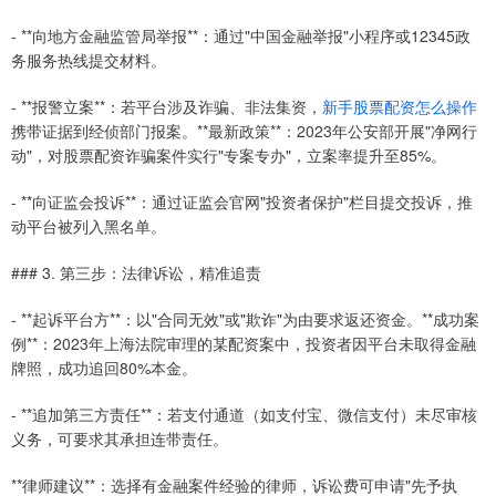
- **向地方金融监管局举报**：通过"中国金融举报"小程序或12345政
务服务热线提交材料。
- **报警立案**：若平台涉及诈骗、非法集资，
新手股票配资怎么操作
携带证据到经侦部门报案。**最新政策**：2023年公安部开展"净网行
动"，对股票配资诈骗案件实行"专案专办"，立案率提升至85%。
- **向证监会投诉**：通过证监会官网"投资者保护"栏目提交投诉，推
动平台被列入黑名单。
### 3. 第三步：法律诉讼，精准追责
- **起诉平台方**：以"合同无效"或"欺诈"为由要求返还资金。**成功案
例**：2023年上海法院审理的某配资案中，投资者因平台未取得金融
牌照，成功追回80%本金。
- **追加第三方责任**：若支付通道（如支付宝、微信支付）未尽审核
义务，可要求其承担连带责任。
**律师建议**：选择有金融案件经验的律师，诉讼费可申请"先予执