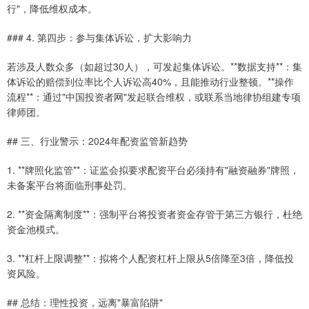
行"，降低维权成本。
### 4. 第四步：参与集体诉讼，扩大影响力
若涉及人数众多（如超过30人），可发起集体诉讼。**数据支持**：集
体诉讼的赔偿到位率比个人诉讼高40%，且能推动行业整顿。**操作
流程**：通过"中国投资者网"发起联合维权，或联系当地律协组建专项
律师团。
## 三、行业警示：2024年配资监管新趋势
1. **牌照化监管**：证监会拟要求配资平台必须持有"融资融券"牌照，
未备案平台将面临刑事处罚。
2. **资金隔离制度**：强制平台将投资者资金存管于第三方银行，杜绝
资金池模式。
3. **杠杆上限调整**：拟将个人配资杠杆上限从5倍降至3倍，降低投
资风险。
## 总结：理性投资，远离"暴富陷阱"