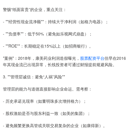
警惕“纸面富贵”的企业，重点关注：
- **经营性现金流净额**：持续大于净利润（如格力电器）；
- **负债率**：低于50%（避免如乐视网式崩盘）；
- **ROE**：长期稳定在15%以上（如招商银行）。
*案例*：2018年，康美药业利润造假曝光，
股票配资平台
但早在2016
年其现金流已出现异常，长线投资者可通过财报提前规避风险。
3. **管理层诚信：避免“人祸”风险**
管理层的能力与道德直接影响企业命运。需考察：
- 历史承诺兑现率（如董明珠多次增持格力）；
- 股权激励是否与股东利益一致（如美的集团）；
- 避免频繁更换高管或关联交易复杂的企业（如康得新）。