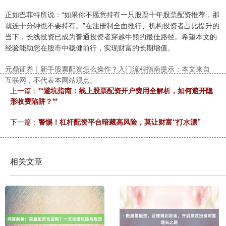
正如巴菲特所说：“如果你不愿意持有一只股票十年股票配资推荐，那
就连十分钟也不要持有。”在注册制全面推行、机构投资者占比提升的
当下，长线投资已成为普通投资者穿越牛熊的最佳路径。希望本文的
经验能助您在股市中稳健前行，实现财富的长期增值。
元鼎证券｜新手股票配资怎么操作？入门流程指南提示：本文来自
互联网，不代表本网站观点。
上一篇：
**避坑指南：线上股票配资开户费用全解析，如何避开隐
沪深300
4694.44
+43.13
+0.93%
形收费陷阱？**
下一篇：
警惕！杠杆配资平台暗藏高风险，莫让财富“打水漂”
相关文章
北证50
1134.24
+11.37
+1.01%