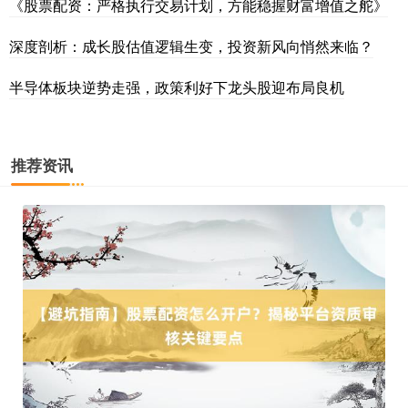
《股票配资：严格执行交易计划，方能稳握财富增值之舵》
深度剖析：成长股估值逻辑生变，投资新风向悄然来临？
沪深300
4694.44
+43.13
+0.93%
半导体板块逆势走强，政策利好下龙头股迎布局良机
推荐资讯
北证50
1134.24
+11.37
+1.01%