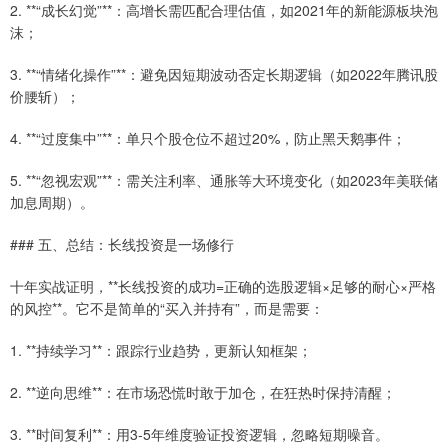
2. **“成长幻觉”**：高增长需匹配合理估值，如2021年的新能源板块泡
沫；
3. **“情绪化操作”**：避免因短期波动否定长期逻辑（如2022年腾讯股
价腰斩）；
4. **“过度集中”**：单只个股仓位不超过20%，防止黑天鹅事件；
5. **“忽视宏观”**：需关注利率、通胀等大环境变化（如2023年美联储
加息周期）。
上证综指
3940.04
+39.68
+1.02%
### 五、总结：长线投资是一场修行
十年实战证明，**长线投资的成功=正确的选股逻辑×足够的耐心×严格
的风控**。它不是简单的“买入并持有”，而是需要：
1. **持续学习**：跟踪行业趋势，更新认知框架；
2. **逆向思维**：在市场恐慌时敢于加仓，在狂热时保持清醒；
3. **时间复利**：用3-5年维度验证投资逻辑，忽略短期噪音。
深证成指
14311.01
+200.89
+1.42%