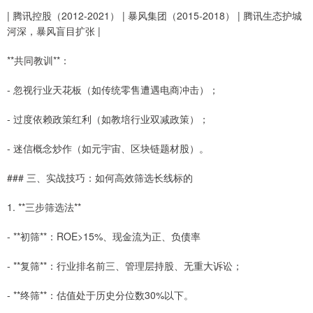
| 腾讯控股（2012-2021） | 暴风集团（2015-2018） | 腾讯生态护城
河深，暴风盲目扩张 |
**共同教训**：
- 忽视行业天花板（如传统零售遭遇电商冲击）；
- 过度依赖政策红利（如教培行业双减政策）；
- 迷信概念炒作（如元宇宙、区块链题材股）。
### 三、实战技巧：如何高效筛选长线标的
1. **三步筛选法**
- **初筛**：ROE>15%、现金流为正、负债率
- **复筛**：行业排名前三、管理层持股、无重大诉讼；
- **终筛**：估值处于历史分位数30%以下。