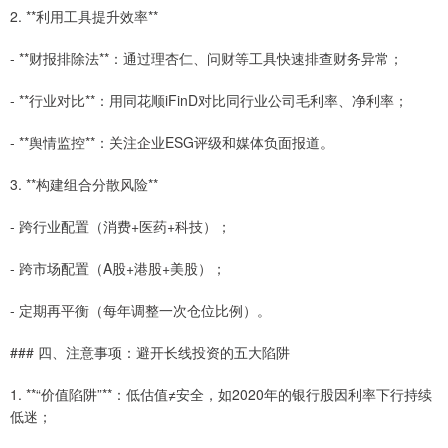
2. **利用工具提升效率**
- **财报排除法**：通过理杏仁、问财等工具快速排查财务异常；
- **行业对比**：用同花顺iFinD对比同行业公司毛利率、净利率；
- **舆情监控**：关注企业ESG评级和媒体负面报道。
3. **构建组合分散风险**
- 跨行业配置（消费+医药+科技）；
- 跨市场配置（A股+港股+美股）；
- 定期再平衡（每年调整一次仓位比例）。
### 四、注意事项：避开长线投资的五大陷阱
1. **“价值陷阱”**：低估值≠安全，如2020年的银行股因利率下行持续
低迷；